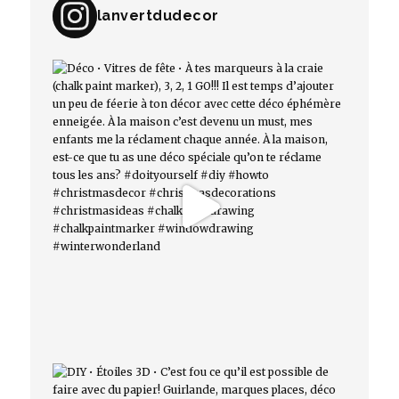
lanvertdudecor