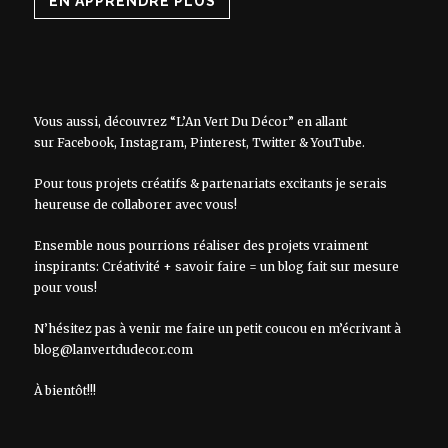
EN APPRENDRE PLUS
Vous aussi, découvrez “L’An Vert Du Décor” en allant
sur
Facebook
,
Instagram
,
Pinterest
,
Twitter
&
YouTube
.
Pour tous projets créatifs & partenariats excitants je serais
heureuse de collaborer avec vous!
Ensemble nous pourrions réaliser des projets vraiment
inspirants: Créativité + savoir faire = un blog fait sur mesure
pour vous!
N’hésitez pas à venir me faire un petit coucou en m’écrivant à
blog@lanvertdudecor.com
À bientôt!!!