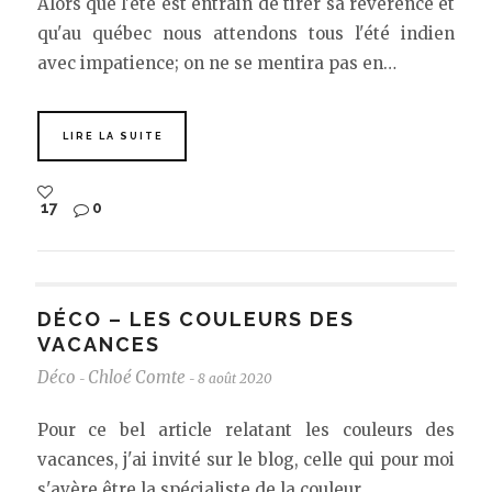
Alors que l'été est entrain de tirer sa révérence et
qu'au québec nous attendons tous l'été indien
avec impatience; on ne se mentira pas en…
LIRE LA SUITE
17
0
DÉCO – LES COULEURS DES
VACANCES
Déco
Chloé Comte
8 août 2020
-
-
Pour ce bel article relatant les couleurs des
vacances, j'ai invité sur le blog, celle qui pour moi
s'avère être la spécialiste de la couleur…