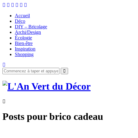
Accueil
Déco
DIY – Bricolage
Archi/Design
Écologie
Bien-être
Inspiration
Shopping
Posts pour
brico cadeau