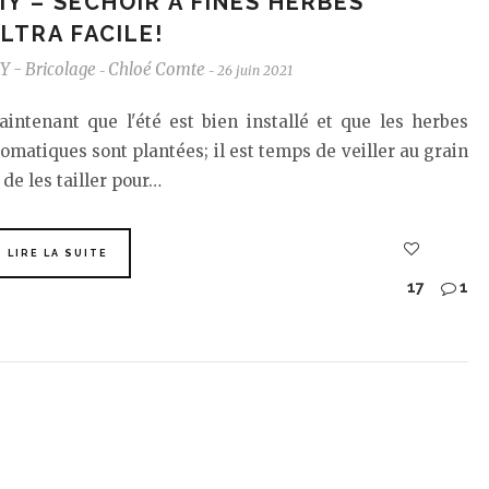
IY – SÉCHOIR À FINES HERBES
LTRA FACILE!
Y - Bricolage
Chloé Comte
26 juin 2021
-
-
intenant que l'été est bien installé et que les herbes
omatiques sont plantées; il est temps de veiller au grain
 de les tailler pour…
LIRE LA SUITE
17
1