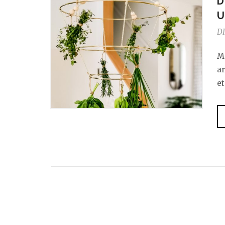
D
U
DI
Ma
ar
et