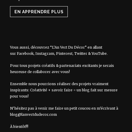
EN APPRENDRE PLUS
Vous aussi, découvrez “L’An Vert Du Décor” en allant
sur
Facebook
,
Instagram
,
Pinterest
,
Twitter
&
YouTube
.
Pour tous projets créatifs & partenariats excitants je serais
heureuse de collaborer avec vous!
Ensemble nous pourrions réaliser des projets vraiment
inspirants: Créativité + savoir faire = un blog fait sur mesure
pour vous!
N’hésitez pas à venir me faire un petit coucou en m’écrivant à
blog@lanvertdudecor.com
À bientôt!!!