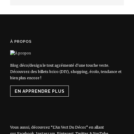
À PROPOS
Blog déco/design le tout agrémenté d'une touche verte.
Découvrez des billets brico (DIY), shopping, écolo, tendance et
bien plus encore !
EN APPRENDRE PLUS
Vous aussi, découvrez “L’An Vert Du Décor” en allant
sur
Facebook
,
Instagram
,
Pinterest
,
Twitter
&
YouTube
.