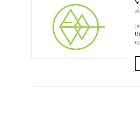
Ç
Bl
Ju
U
C