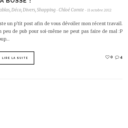
A BOSSE !
ablas
,
Déco
,
Divers
,
Shopping
Chloé Comte
11 octobre 2012
-
-
ste un p'tit post afin de vous dévoiler mon récent travail.
n peu de pub pour soi-même ne peut pas faire de mal :P
oup…
0
4
LIRE LA SUITE