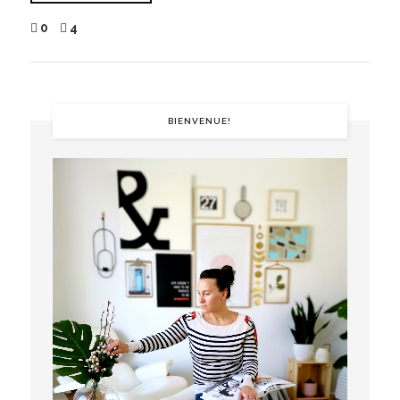
0
4
BIENVENUE!