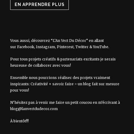
EN APPRENDRE PLUS
Vous aussi, découvrez “L’An Vert Du Décor” en allant
sur
Facebook
,
Instagram
,
Pinterest
,
Twitter
&
YouTube
.
Pour tous projets créatifs & partenariats excitants je serais
heureuse de collaborer avec vous!
Ensemble nous pourrions réaliser des projets vraiment
inspirants: Créativité + savoir faire = un blog fait sur mesure
pour vous!
N’hésitez pas à venir me faire un petit coucou en m’écrivant à
blog@lanvertdudecor.com
À bientôt!!!