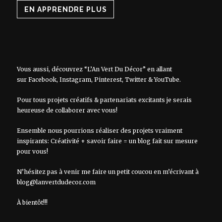
EN APPRENDRE PLUS
Vous aussi, découvrez “L’An Vert Du Décor” en allant
sur
Facebook
,
Instagram
,
Pinterest
,
Twitter
&
YouTube
.
Pour tous projets créatifs & partenariats excitants je serais
heureuse de collaborer avec vous!
Ensemble nous pourrions réaliser des projets vraiment
inspirants: Créativité + savoir faire = un blog fait sur mesure
pour vous!
N’hésitez pas à venir me faire un petit coucou en m’écrivant à
blog@lanvertdudecor.com
À bientôt!!!