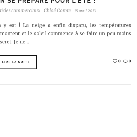
N SE PRÉPARE POUR L'ÉTÉ !
ticles commerciaux
Chloé Comte
15 avril 2013
-
-
a y est ! La neige a enfin disparu, les températures
emontent et le soleil commence à se faire un peu moins
scret. Je ne…
0
0
LIRE LA SUITE