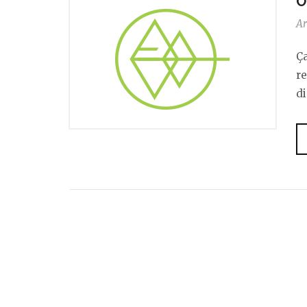
O
Ar
Ç
r
di