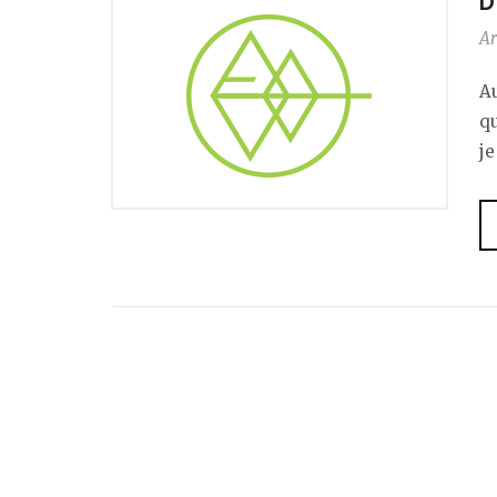
D
Ar
Au
qu
je