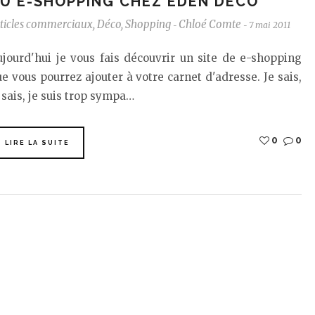
U E-SHOPPING CHEZ EDEN DÉCO
ticles commerciaux
,
Déco
,
Shopping
Chloé Comte
7 mai 2011
-
-
jourd'hui je vous fais découvrir un site de e-shopping
e vous pourrez ajouter à votre carnet d'adresse. Je sais,
 sais, je suis trop sympa…
0
0
LIRE LA SUITE