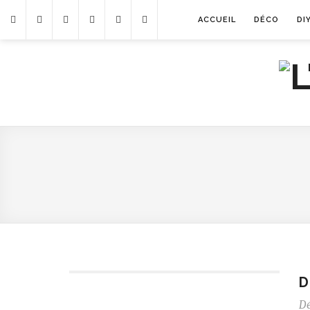
ACCUEIL
DÉCO
DI
D
D