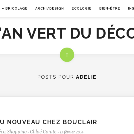
Y – BRICOLAGE
ARCHI/DESIGN
ÉCOLOGIE
BIEN-ÊTRE
IN
POSTS POUR
ADELIE
U NOUVEAU CHEZ BOUCLAIR
éco
,
Shopping
Chloé Comte
13 février 2014
-
-