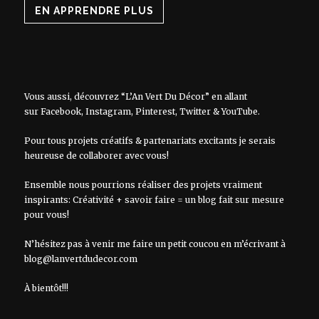
EN APPRENDRE PLUS
Vous aussi, découvrez “L’An Vert Du Décor” en allant
sur
Facebook
,
Instagram
,
Pinterest
,
Twitter
&
YouTube
.
Pour tous projets créatifs & partenariats excitants je serais
heureuse de collaborer avec vous!
Ensemble nous pourrions réaliser des projets vraiment
inspirants: Créativité + savoir faire = un blog fait sur mesure
pour vous!
N’hésitez pas à venir me faire un petit coucou en m’écrivant à
blog@lanvertdudecor.com
À bientôt!!!