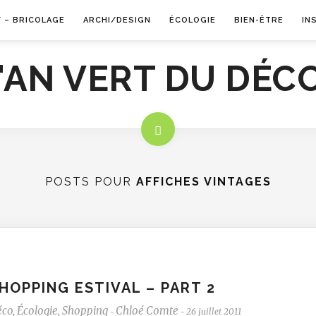
Y – BRICOLAGE
ARCHI/DESIGN
ÉCOLOGIE
BIEN-ÊTRE
IN
POSTS POUR
AFFICHES VINTAGES
HOPPING ESTIVAL – PART 2
éco
,
Écologie
,
Shopping
Chloé Comte
26 juillet 2011
-
-