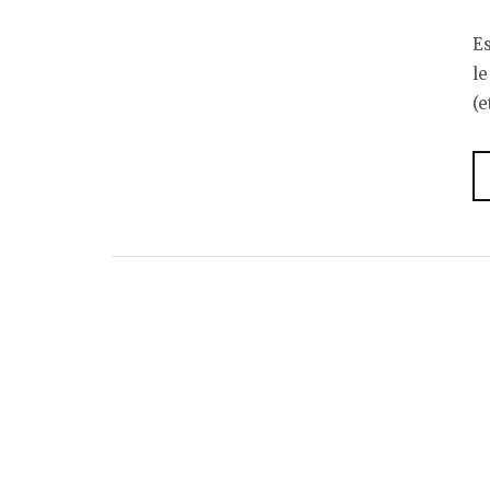
Es
l
(e