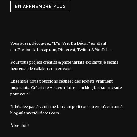
EN APPRENDRE PLUS
Vous aussi, découvrez “L’An Vert Du Décor” en allant
sur
Facebook
,
Instagram
,
Pinterest
,
Twitter
&
YouTube
.
Pour tous projets créatifs & partenariats excitants je serais
heureuse de collaborer avec vous!
Ensemble nous pourrions réaliser des projets vraiment
inspirants: Créativité + savoir faire = un blog fait sur mesure
pour vous!
N’hésitez pas à venir me faire un petit coucou en m’écrivant à
blog@lanvertdudecor.com
À bientôt!!!