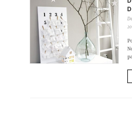
D
D
D
20
P
N
p