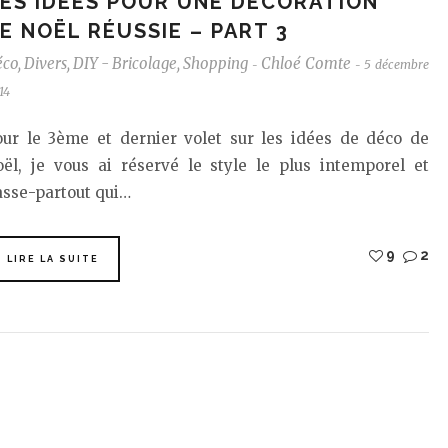
ES IDÉES POUR UNE DÉCORATION
E NOËL RÉUSSIE – PART 3
éco
,
Divers
,
DIY - Bricolage
,
Shopping
Chloé Comte
5 décembre
-
-
14
our le 3ème et dernier volet sur les idées de déco de
oël, je vous ai réservé le style le plus intemporel et
asse-partout qui…
9
2
LIRE LA SUITE