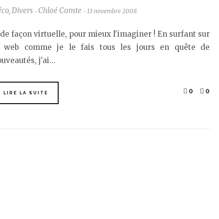
éco
,
Divers
Chloé Comte
13 novembre 2008
-
-
. de façon virtuelle, pour mieux l'imaginer ! En surfant sur
e web comme je le fais tous les jours en quête de
uveautés, j'ai…
0
0
LIRE LA SUITE