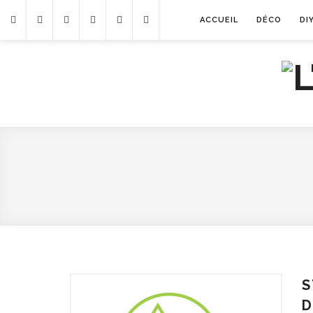
ACCUEIL
DÉCO
DI
S
D