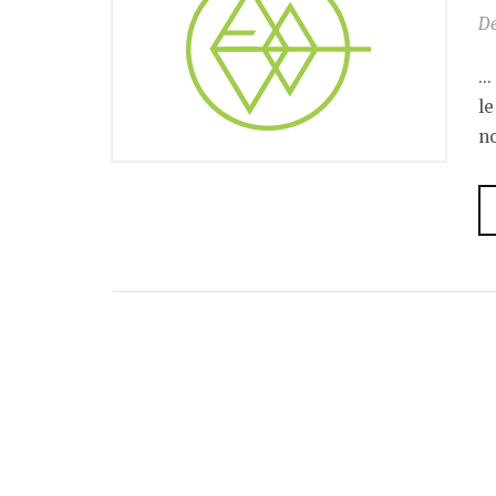
D
..
l
no