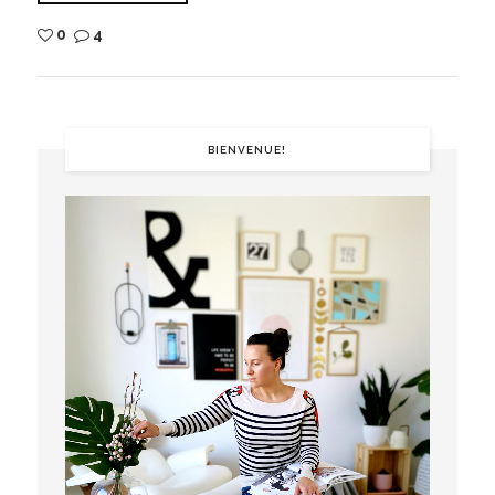
0
4
BIENVENUE!