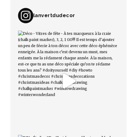
lanvertdudecor