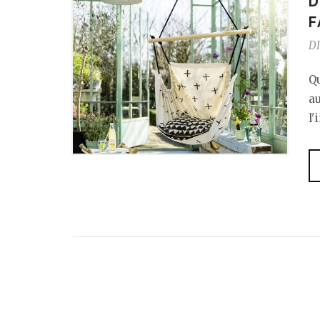
D
F
DI
Q
a
l'