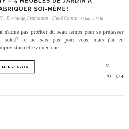
IY – 5 MEUBLES DE JARDIN À
ABRIQUER SOI-MÊME!
Y - Bricolage
,
Inspiration
Chloé Comte
27 juillet 2016
-
-
ui n'aime pas profiter du beau temps pour se prélasser
u soleil? Je ne sais pas pour vous, mais j'ai eu
impression cette année que…
LIRE LA SUITE
17
4