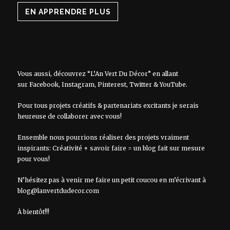
EN APPRENDRE PLUS
Vous aussi, découvrez “L’An Vert Du Décor” en allant
sur
Facebook
,
Instagram
,
Pinterest
,
Twitter
&
YouTube
.
Pour tous projets créatifs & partenariats excitants je serais
heureuse de collaborer avec vous!
Ensemble nous pourrions réaliser des projets vraiment
inspirants: Créativité + savoir faire = un blog fait sur mesure
pour vous!
N’hésitez pas à venir me faire un petit coucou en m’écrivant à
blog@lanvertdudecor.com
À bientôt!!!