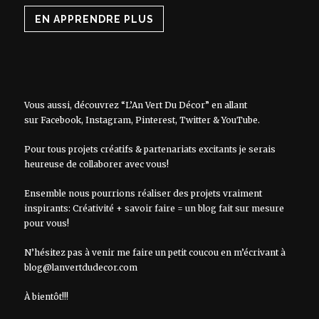
EN APPRENDRE PLUS
Vous aussi, découvrez “L’An Vert Du Décor” en allant
sur
Facebook
,
Instagram
,
Pinterest
,
Twitter
&
YouTube
.
Pour tous projets créatifs & partenariats excitants je serais
heureuse de collaborer avec vous!
Ensemble nous pourrions réaliser des projets vraiment
inspirants: Créativité + savoir faire = un blog fait sur mesure
pour vous!
N’hésitez pas à venir me faire un petit coucou en m’écrivant à
blog@lanvertdudecor.com
À bientôt!!!