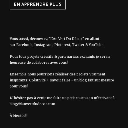
EN APPRENDRE PLUS
Vous aussi, découvrez “L’An Vert Du Décor” en allant
sur
Facebook
,
Instagram
,
Pinterest
,
Twitter
&
YouTube
.
Pour tous projets créatifs & partenariats excitants je serais
heureuse de collaborer avec vous!
Ensemble nous pourrions réaliser des projets vraiment
inspirants: Créativité + savoir faire = un blog fait sur mesure
pour vous!
N’hésitez pas à venir me faire un petit coucou en m’écrivant à
blog@lanvertdudecor.com
À bientôt!!!