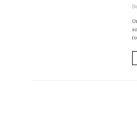
D
O
so
to