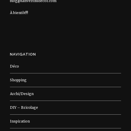
blog@lanvertdudecor.com
À bientôt!!!
NAVIGATION
Déco
Shopping
Archi/Design
DIY – Bricolage
Inspiration