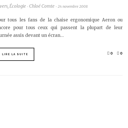
vers
,
Écologie
Chloé Comte
24 novembre 2008
-
-
our tous les fans de la chaise ergonomique Aeron ou
ncore pour tous ceux qui passent la plupart de leur
urnée assis devant un écran…
0
0
LIRE LA SUITE