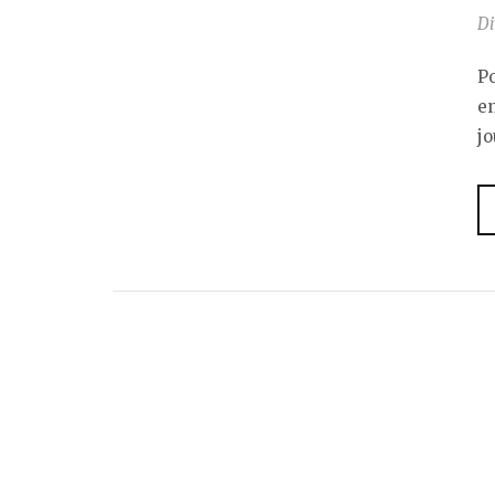
Di
P
e
jo