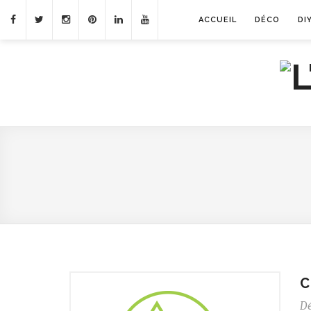
ACCUEIL
DÉCO
DI
C
D