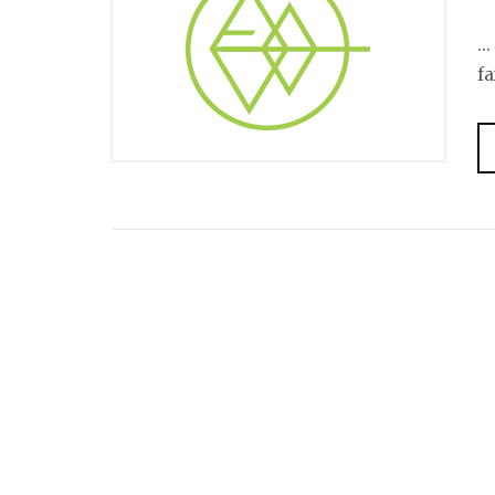
..
fa