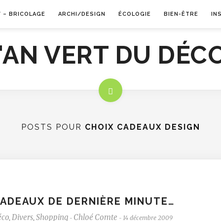
Y – BRICOLAGE
ARCHI/DESIGN
ÉCOLOGIE
BIEN-ÊTRE
IN
POSTS POUR
CHOIX CADEAUX DESIGN
ADEAUX DE DERNIÈRE MINUTE…
éco
,
Divers
,
Shopping
Chloé Comte
14 décembre 2009
-
-