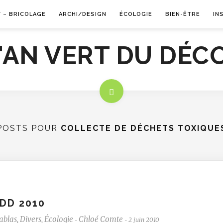
Y – BRICOLAGE
ARCHI/DESIGN
ÉCOLOGIE
BIEN-ÊTRE
IN
POSTS POUR
COLLECTE DE DÉCHETS TOXIQUE
DD 2010
ablas
,
Divers
,
Écologie
Chloé Comte
2 juin 2010
-
-