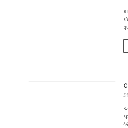
RD
s'
qu
C
Di
Sa
s
44