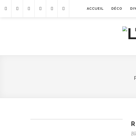
ACCUEIL
DÉCO
DI
R
Bl