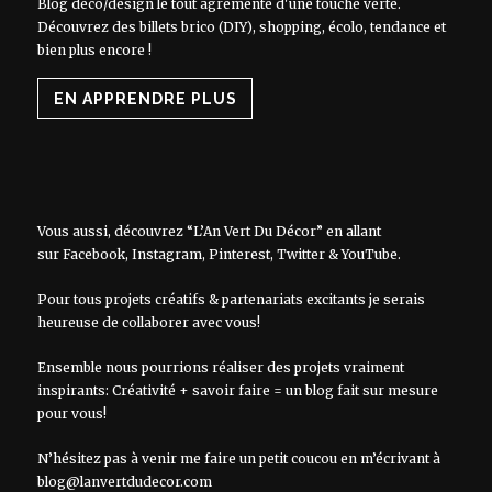
Blog déco/design le tout agrémenté d'une touche verte.
Découvrez des billets brico (DIY), shopping, écolo, tendance et
bien plus encore !
EN APPRENDRE PLUS
Vous aussi, découvrez “L’An Vert Du Décor” en allant
sur
Facebook
,
Instagram
,
Pinterest
,
Twitter
&
YouTube
.
Pour tous projets créatifs & partenariats excitants je serais
heureuse de collaborer avec vous!
Ensemble nous pourrions réaliser des projets vraiment
inspirants: Créativité + savoir faire = un blog fait sur mesure
pour vous!
N’hésitez pas à venir me faire un petit coucou en m’écrivant à
blog@lanvertdudecor.com