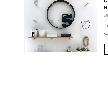
D
R
DI
*N
de