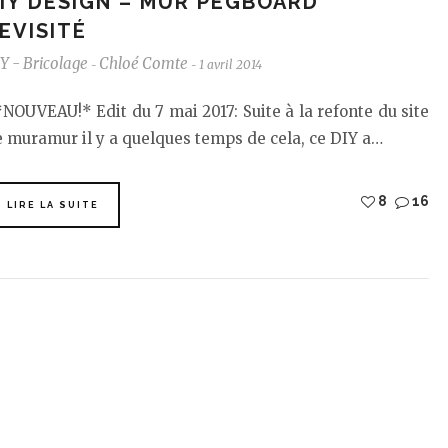
IY DESIGN – MUR PEGBOARD
EVISITÉ
Y - Bricolage
Chloé Comte
1 avril 2014
-
-
OUVEAU!* Edit du 7 mai 2017: Suite à la refonte du site
 muramur il y a quelques temps de cela, ce DIY a…
8
16
LIRE LA SUITE