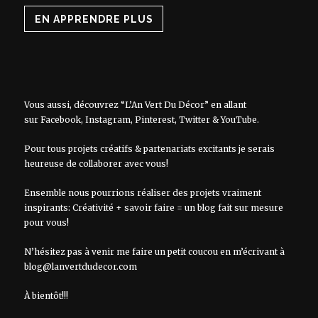
EN APPRENDRE PLUS
Vous aussi, découvrez “L’An Vert Du Décor” en allant
sur
Facebook
,
Instagram
,
Pinterest
,
Twitter
&
YouTube
.
Pour tous projets créatifs & partenariats excitants je serais
heureuse de collaborer avec vous!
Ensemble nous pourrions réaliser des projets vraiment
inspirants: Créativité + savoir faire = un blog fait sur mesure
pour vous!
N’hésitez pas à venir me faire un petit coucou en m’écrivant à
blog@lanvertdudecor.com
À bientôt!!!