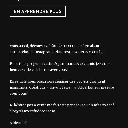
EN APPRENDRE PLUS
Vous aussi, découvrez “L’An Vert Du Décor” en allant
sur
Facebook
,
Instagram
,
Pinterest
,
Twitter
&
YouTube
.
Pour tous projets créatifs & partenariats excitants je serais
heureuse de collaborer avec vous!
Ensemble nous pourrions réaliser des projets vraiment
inspirants: Créativité + savoir faire = un blog fait sur mesure
pour vous!
N’hésitez pas à venir me faire un petit coucou en m’écrivant à
blog@lanvertdudecor.com
À bientôt!!!