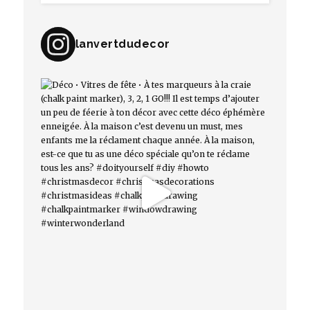
lanvertdudecor