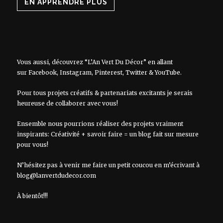
EN APPRENDRE PLUS
Vous aussi, découvrez “L’An Vert Du Décor” en allant
sur
Facebook
,
Instagram
,
Pinterest
,
Twitter
&
YouTube
.
Pour tous projets créatifs & partenariats excitants je serais
heureuse de collaborer avec vous!
Ensemble nous pourrions réaliser des projets vraiment
inspirants: Créativité + savoir faire = un blog fait sur mesure
pour vous!
N’hésitez pas à venir me faire un petit coucou en m’écrivant à
blog@lanvertdudecor.com
À bientôt!!!