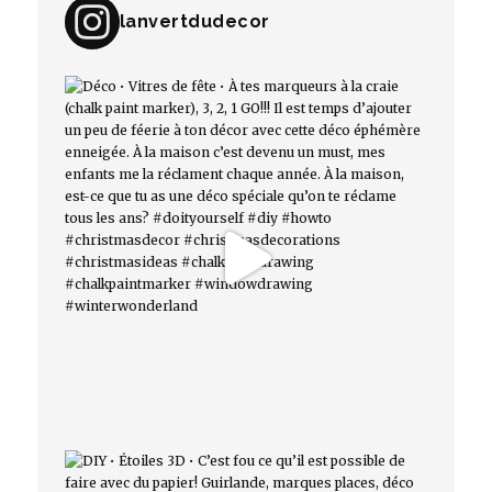
lanvertdudecor