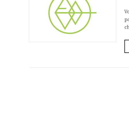
Vo
p
ch