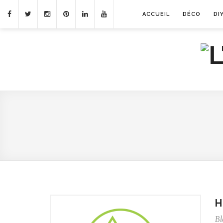
ACCUEIL
DÉCO
DI
H
Bl