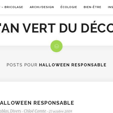
Y – BRICOLAGE
ARCHI/DESIGN
ÉCOLOGIE
BIEN-ÊTRE
IN
POSTS POUR
HALLOWEEN RESPONSABLE
ALLOWEEN RESPONSABLE
ablas
,
Divers
Chloé Comte
27 octobre 2009
-
-