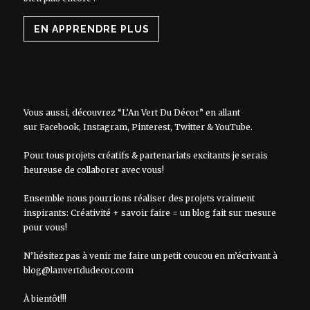
EN APPRENDRE PLUS
Vous aussi, découvrez “L’An Vert Du Décor” en allant
sur
Facebook
,
Instagram
,
Pinterest
,
Twitter
&
YouTube
.
Pour tous projets créatifs & partenariats excitants je serais
heureuse de collaborer avec vous!
Ensemble nous pourrions réaliser des projets vraiment
inspirants: Créativité + savoir faire = un blog fait sur mesure
pour vous!
N’hésitez pas à venir me faire un petit coucou en m’écrivant à
blog@lanvertdudecor.com
À bientôt!!!