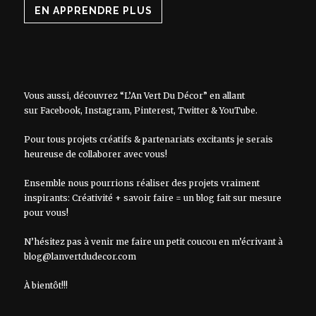
EN APPRENDRE PLUS
Vous aussi, découvrez “L’An Vert Du Décor” en allant
sur
Facebook
,
Instagram
,
Pinterest
,
Twitter
&
YouTube
.
Pour tous projets créatifs & partenariats excitants je serais
heureuse de collaborer avec vous!
Ensemble nous pourrions réaliser des projets vraiment
inspirants: Créativité + savoir faire = un blog fait sur mesure
pour vous!
N’hésitez pas à venir me faire un petit coucou en m’écrivant à
blog@lanvertdudecor.com
À bientôt!!!