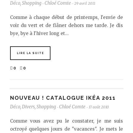
Déco
,
Shopping
Chloé Comte
29 avril 2011
-
-
Comme à chaque début de printemps, l'envie de
voir du vert et de flâner dehors me tarde. Je dis
bye, bye à l'hiver long et…
LIRE LA SUITE
0
0
NOUVEAU ! CATALOGUE IKÉA 2011
Déco
,
Divers
,
Shopping
Chloé Comte
17 août 2010
-
-
Comme vous avez pu le constater, je me suis
octroyé quelques jours de "vacances". Je mets le