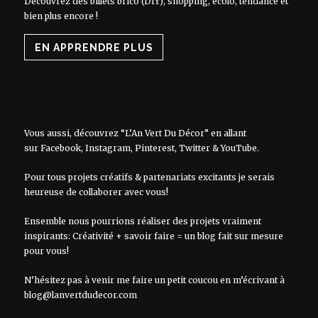
Découvrez des billets brico (DIY), shopping, écolo, tendance et
bien plus encore !
EN APPRENDRE PLUS
Vous aussi, découvrez “L’An Vert Du Décor” en allant
sur
Facebook
,
Instagram
,
Pinterest
,
Twitter
&
YouTube
.
Pour tous projets créatifs & partenariats excitants je serais
heureuse de collaborer avec vous!
Ensemble nous pourrions réaliser des projets vraiment
inspirants: Créativité + savoir faire = un blog fait sur mesure
pour vous!
N’hésitez pas à venir me faire un petit coucou en m’écrivant à
blog@lanvertdudecor.com