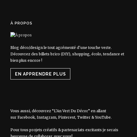
À PROPOS
Blog déco/design le tout agrémenté d'une touche verte.
Découvrez des billets brico (DIY), shopping, écolo, tendance et
bien plus encore !
EN APPRENDRE PLUS
Vous aussi, découvrez “L’An Vert Du Décor” en allant
sur
Facebook
,
Instagram
,
Pinterest
,
Twitter
&
YouTube
.
Pour tous projets créatifs & partenariats excitants je serais
heureuse de collaborer avec vous!