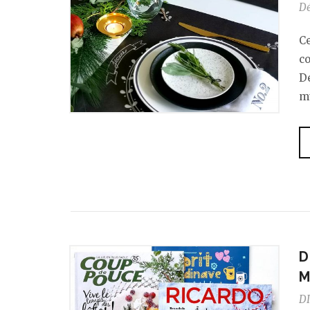
D
C
co
D
m
D
M
DI