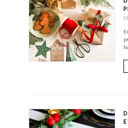
D
P
DI
E
pr
fa
D
E