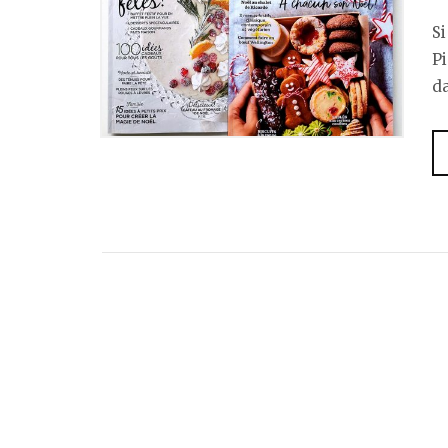
S
Pi
da