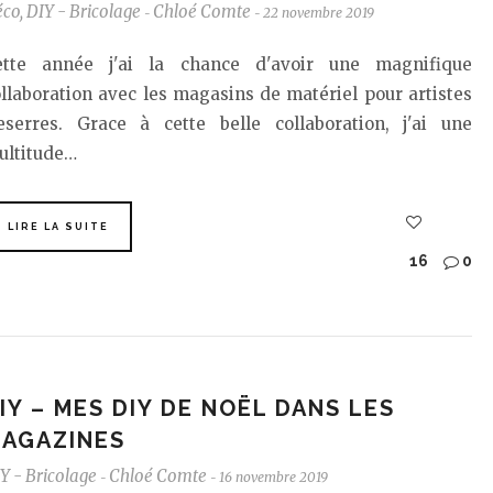
éco
,
DIY - Bricolage
Chloé Comte
22 novembre 2019
-
-
ette année j'ai la chance d'avoir une magnifique
llaboration avec les magasins de matériel pour artistes
eserres. Grace à cette belle collaboration, j'ai une
ultitude…
LIRE LA SUITE
16
0
IY – MES DIY DE NOËL DANS LES
AGAZINES
Y - Bricolage
Chloé Comte
16 novembre 2019
-
-