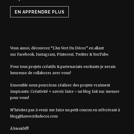
EN APPRENDRE PLUS
Vous aussi, découvrez “L’An Vert Du Décor” en allant
sur
Facebook
,
Instagram
,
Pinterest
,
Twitter
&
YouTube
.
Pour tous projets créatifs & partenariats excitants je serais
heureuse de collaborer avec vous!
Ensemble nous pourrions réaliser des projets vraiment
inspirants: Créativité + savoir faire = un blog fait sur mesure
pour vous!
N’hésitez pas à venir me faire un petit coucou en m’écrivant à
blog@lanvertdudecor.com
À bientôt!!!