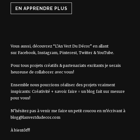
EN APPRENDRE PLUS
Vous aussi, découvrez “L’An Vert Du Décor” en allant
sur
Facebook
,
Instagram
,
Pinterest
,
Twitter
&
YouTube
.
Pour tous projets créatifs & partenariats excitants je serais
heureuse de collaborer avec vous!
Ensemble nous pourrions réaliser des projets vraiment
inspirants: Créativité + savoir faire = un blog fait sur mesure
pour vous!
N’hésitez pas à venir me faire un petit coucou en m’écrivant à
blog@lanvertdudecor.com
À bientôt!!!