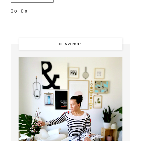
0
0
BIENVENUE!