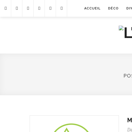
ACCUEIL
DÉCO
DI
PO
M
D