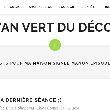
Y – BRICOLAGE
ARCHI/DESIGN
ÉCOLOGIE
BIEN-ÊTRE
IN
STS POUR
MA MAISON SIGNÉE MANON ÉPISODE
A DERNIÈRE SÉANCE ;)
éco
,
Divers
,
Shopping
Chloé Comte
15 mars 2010
-
-