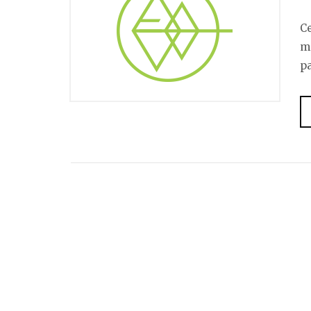
C
m
pa