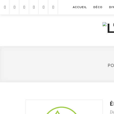
ACCUEIL
DÉCO
DI
P
É
D