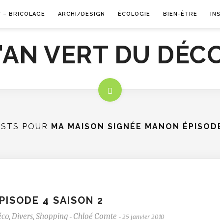
Y – BRICOLAGE
ARCHI/DESIGN
ÉCOLOGIE
BIEN-ÊTRE
IN
OSTS POUR
MA MAISON SIGNÉE MANON ÉPISOD
PISODE 4 SAISON 2
éco
,
Divers
,
Shopping
Chloé Comte
25 janvier 2010
-
-