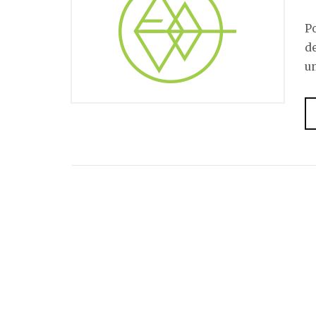
Po
de
un