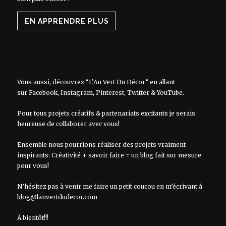
EN APPRENDRE PLUS
Vous aussi, découvrez “L’An Vert Du Décor” en allant
sur
Facebook
,
Instagram
,
Pinterest
,
Twitter
&
YouTube
.
Pour tous projets créatifs & partenariats excitants je serais
heureuse de collaborer avec vous!
Ensemble nous pourrions réaliser des projets vraiment
inspirants: Créativité + savoir faire = un blog fait sur mesure
pour vous!
N’hésitez pas à venir me faire un petit coucou en m’écrivant à
blog@lanvertdudecor.com
À bientôt!!!