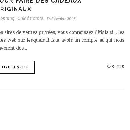
OUR FAIRE DES CADEAUX
RIGINAUX
hopping
Chloé Comte
19 décembre 2008
-
-
s sites de ventes privées, vous connaissez ? Mais si... les
tes web sur lesquels il faut avoir un compte et qui nous
nvoient des…
0
0
LIRE LA SUITE