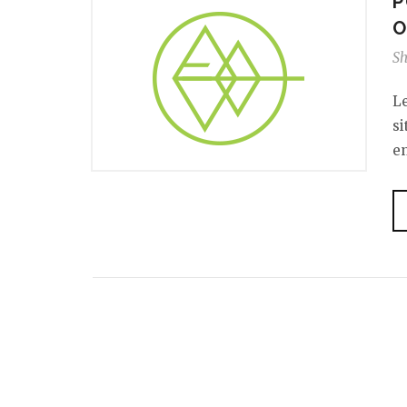
P
O
S
Le
si
e