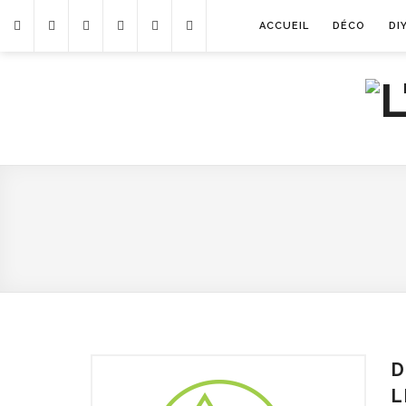
ACCUEIL
DÉCO
DI
D
L