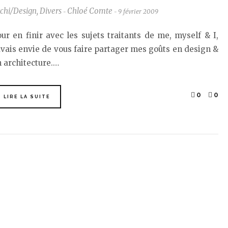
chi/Design
,
Divers
Chloé Comte
9 février 2009
-
-
ur en finir avec les sujets traitants de me, myself & I,
avais envie de vous faire partager mes goûts en design &
 architecture.…
0
0
LIRE LA SUITE