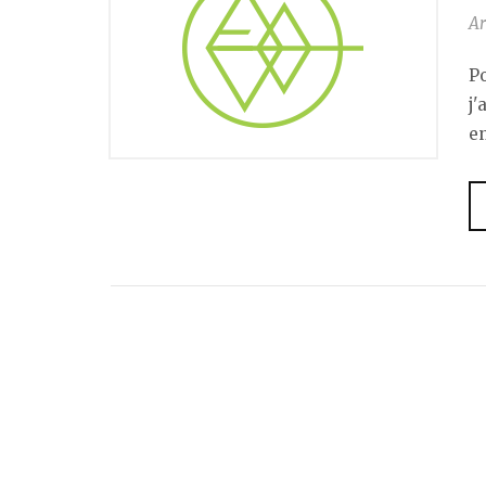
Ar
Po
j'
en