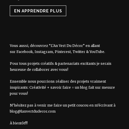
EN APPRENDRE PLUS
Vous aussi, découvrez “L’An Vert Du Décor” en allant
sur
Facebook
,
Instagram
,
Pinterest
,
Twitter
&
YouTube
.
Pour tous projets créatifs & partenariats excitants je serais
heureuse de collaborer avec vous!
Ensemble nous pourrions réaliser des projets vraiment
inspirants: Créativité + savoir faire = un blog fait sur mesure
pour vous!
N’hésitez pas à venir me faire un petit coucou en m’écrivant à
blog@lanvertdudecor.com
À bientôt!!!